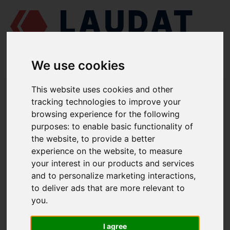
We use cookies
LAUDAT SUPPLY
/
TURBOCOMPRESORES
/ ABB - VTR400/401
This website uses cookies and other
tracking technologies to improve your
LAUDAT SUPPLY - ABB VTR400/401
browsing experience for the following
REPUESTOS
purposes:
to enable basic functionality of
the website
,
to provide a better
experience on the website
,
to measure
Rodamiento completo lado compresor
32
your interest in our products and services
Rodamiento completo lado turbina
38
and to personalize marketing interactions
,
to deliver ads that are more relevant to
Casquillo de sellado
507
you
.
Casquillo de sellado
506
Casquillo de sellado
5061
I agree