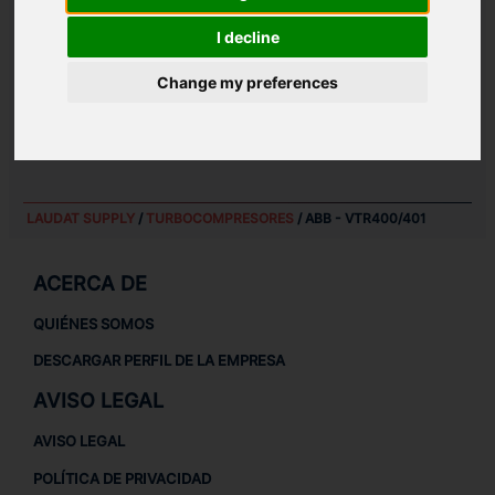
Casquillo de sellado
725
I decline
Casquillo de sellado
7251
Change my preferences
Anillo de pistón
3712
Bomba de aceite lado compresor
47
Bomba de aceite lado turbina
48
LAUDAT SUPPLY
/
TURBOCOMPRESORES
/ ABB - VTR400/401
ACERCA DE
QUIÉNES SOMOS
DESCARGAR PERFIL DE LA EMPRESA
AVISO LEGAL
AVISO LEGAL
POLÍTICA DE PRIVACIDAD