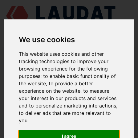
We use cookies
LAUDAT SUPPLY
/
TURBOCOMPRESORES
/ NAPIER - NA355
This website uses cookies and other
tracking technologies to improve your
LAUDAT SUPPLY - NAPIER NA355
browsing experience for the following
REPUESTOS
purposes:
to enable basic functionality of
the website
,
to provide a better
experience on the website
,
to measure
Casquillo de sello, lado turbina
206
your interest in our products and services
Casquillo de sello, parte compresor
231
and to personalize marketing interactions
,
to deliver ads that are more relevant to
Rodamiento lado turbina
249
you
.
Rodamiento, lado compresor
253
Casquillo de empuje
305
I agree