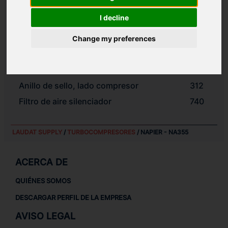
Arandela
306
I decline
Tuerca de fijación del eje
307
Arandela de seguridad
308
Change my preferences
Arandela
309
Anillo de sello, lado turbina
311
Anillo de sello, lado compresor
312
Filtro de aire silenciador
740
LAUDAT SUPPLY
/
TURBOCOMPRESORES
/ NAPIER - NA355
ACERCA DE
QUIÉNES SOMOS
DESCARGAR PERFIL DE LA EMPRESA
AVISO LEGAL