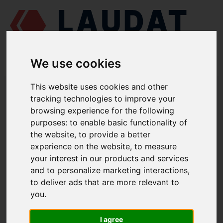
We use cookies
LAUDAT SUPPLY
/
MOTORES MARINOS
/
PERVOMAISKDIESELMASH
This website uses cookies and other
CHN 25/34
/ COJINETE DE EMPUJE 2301.00.030
tracking technologies to improve your
browsing experience for the following
LAUDAT SUPPLY
purposes:
to enable basic functionality of
the website
,
to provide a better
PERVOMAISKDIESELMASH
CHN 25/34
experience on the website
,
to measure
CATEGORIA DE TURBOCOMPRESOR TK23H
your interest in our products and services
and to personalize marketing interactions
,
COJINETE DE EMPUJE
to deliver ads that are more relevant to
NÚMERO DE PIEZA: 2301.00.030
you
.
I agree