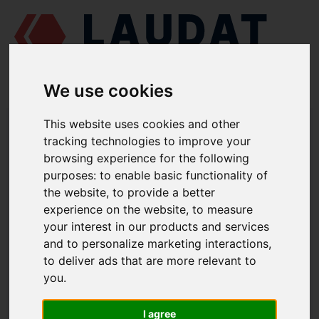
We use cookies
LAUDAT SUPPLY
/
MOTORES MARINOS
/
PERVOMAISKDIESELMASH
This website uses cookies and other
CHN 25/34
/ JUNTA 53-1402
tracking technologies to improve your
browsing experience for the following
LAUDAT SUPPLY
purposes:
to enable basic functionality of
the website
,
to provide a better
PERVOMAISKDIESELMASH
CHN 25/34
experience on the website
,
to measure
CATEGORIA DE CULATA
your interest in our products and services
and to personalize marketing interactions
,
JUNTA
to deliver ads that are more relevant to
NÚMERO DE PIEZA: 53-1402
you
.
I agree