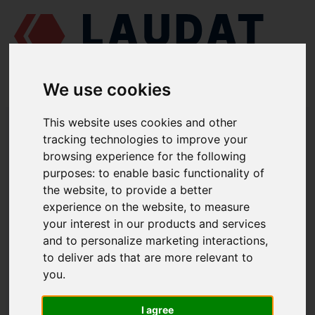
We use cookies
LAUDAT SUPPLY
/
MOTORES MARINOS
/
PERVOMAISKDIESELMASH
This website uses cookies and other
CHN 25/34
/ JUNTA TÓRICA CAMISA 70-130035-А
tracking technologies to improve your
browsing experience for the following
LAUDAT SUPPLY
purposes:
to enable basic functionality of
the website
,
to provide a better
PERVOMAISKDIESELMASH
CHN 25/34
experience on the website
,
to measure
CATEGORIA DE BLOQUE DE MOTOR
your interest in our products and services
and to personalize marketing interactions
,
JUNTA TÓRICA CAMISA
to deliver ads that are more relevant to
NÚMERO DE PIEZA: 70-130035-А
you
.
I agree